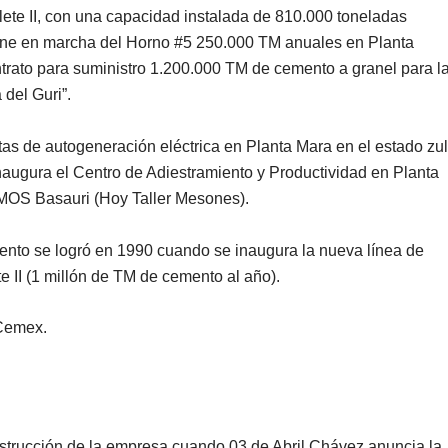
ete II, con una capacidad instalada de 810.000 toneladas
pone en marcha del Horno #5 250.000 TM anuales en Planta
ntrato para suministro 1.200.000 TM de cemento a granel para l
 del Guri”.
s de autogeneración eléctrica en Planta Mara en el estado zul
naugura el Centro de Adiestramiento y Productividad en Planta
MOS Basauri (Hoy Taller Mesones).
mento se logró en 1990 cuando se inaugura la nueva línea de
e II (1 millón de TM de cemento al año).
 Cemex.
strucción de la empresa cuando 03 de Abril Chávez anuncia la