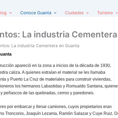
log
Conoce Guanta
Ciudades
Turismo
tos: La industria Cementera
tos: La industria Cementera en Guanta
Guanta
trucción apareció en la zona a inicios de la década de 1930,
edra caliza. A quienes extraían el material se les llamaba
nta y Puerto La Cruz de materiales para construir viviendas,
pioneros los hermanos Labastidas y Romualdo Santana, quiene
as y peñascos de las quebradas, cerros y paredones.
res por embarcar y llenar camiones, cuyos propietarios eran
ho Tronconis, Joaquín Lezama, Ramón Salazar y Cuye Ruiz. D