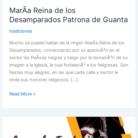
Guanta
MarÃ­a Reina de los
Desamparados Patrona de Guanta
tradiciones
Mucho se puede hablar de la virgen MarÃ­a Reina de los
Desamparados, comenzando por su apariciÃ³n en el
sector las PeÃ±as negras y luego por la donaciÃ³n de su
imagen a la iglesia, la cual fortaleciÃ³ a los feligreses. Son
fiestas muy alegres, en las que cada calle y sector le
rinde sus honores religiosos. […]
Read More »
Fiestas
de
Carnaval