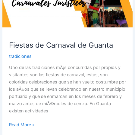
de
Guanta
Fiestas de Carnaval de Guanta
tradiciones
Uno de las tradiciones mÃ¡s concurridas por propios y
visitantes son las fiestas de carnaval, estas, son
coloridas celebraciones que se han vuelto costumbre por
los aÃ±os que se llevan celebrando en nuestro municipio
portuario y que se enmarcan en los meses de febrero y
marzo antes de miÃ©rcoles de ceniza. En Guanta
existen actividades
Read More »