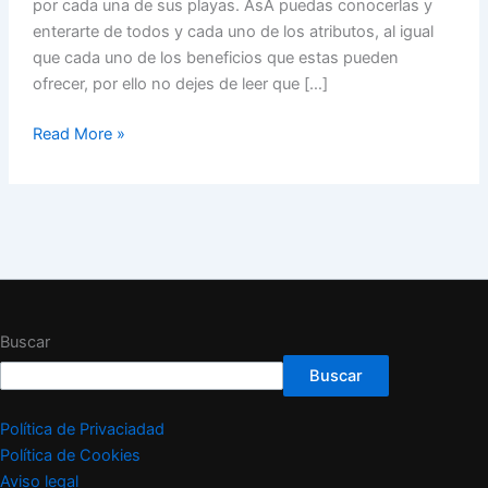
por cada una de sus playas. AsÃ­ puedas conocerlas y
enterarte de todos y cada uno de los atributos, al igual
que cada uno de los beneficios que estas pueden
ofrecer, por ello no dejes de leer que […]
Read More »
Buscar
Buscar
Política de Privaciadad
Política de Cookies
Aviso legal