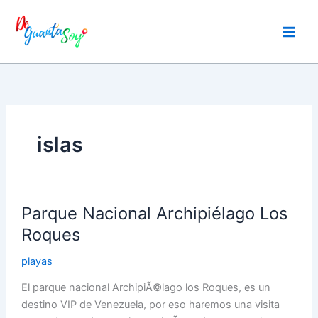
Ir
al
contenido
islas
Parque
Parque Nacional Archipiélago Los
Nacional
Archipiélago
Roques
Los
playas
Roques
El parque nacional ArchipiÃ©lago los Roques, es un
destino VIP de Venezuela, por eso haremos una visita