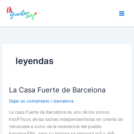
Ir
al
contenido
leyendas
La
La Casa Fuerte de Barcelona
Casa
Fuerte
Dejar un comentario
/
barcelona
de
Barcelona
La casa Fuerte de Barcelona es uno de los iconos
histÃ³ricos de las luchas independentistas en oriente de
Venezuela e icono de la resistencia del pueblo
barcelonÃ©s, pero su historia se remonta mÃ¡s allÃ¡,