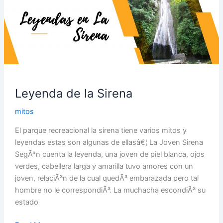
de
la
Sirena
Leyenda de la Sirena
mitos
El parque recreacional la sirena tiene varios mitos y
leyendas estas son algunas de ellasâ€¦ La Joven Sirena
SegÃºn cuenta la leyenda, una joven de piel blanca, ojos
verdes, cabellera larga y amarilla tuvo amores con un
joven, relaciÃ³n de la cual quedÃ³ embarazada pero tal
hombre no le correspondiÃ³. La muchacha escondiÃ³ su
estado