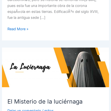
pues esta fue una importante obra de la corona
espaÃ±ola en estas tierras. EdificaciÃ³n del siglo XVIII,
fue la antigua sede […]
Read More »
El
Misterio
de
la
luciérnaga
El Misterio de la luciérnaga
Dejar un comentario
/
mitos