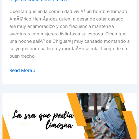
Cuentan que en la comunidad viviÃ³ un hombre llamado
AmÃ©rico HernÃ¡ndez quien, a pesar de estar casado,
era muy enamoradizo y con frecuencia mantenÃ­a
aventuras con mujeres distintas a su esposa. Dicen que
una noche saliÃ³ de ChiguarÃ¡ muy cansado montando a
su yegua por una larga y montaÃ±osa ruta. Luego de un
buen trecho
Read More »
Leyenda
de
la
señora
que
pedía