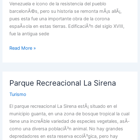
Venezuela e icono de la resistencia del pueblo
barcelonÃ©s, pero su historia se remonta mÃ¡s allÃ¡,
pues esta fue una importante obra de la corona
espaÃ±ola en estas tierras. EdificaciÃ³n del siglo XVIII,
fue la antigua sede
Read More »
Parque
Parque Recreacional La Sirena
Recreacional
La
Turismo
Sirena
El parque recreacional La Sirena estÃ¡ situado en el
municipio guanta, en una zona de bosque tropical la cual
tiene una increÃ­ble variedad de especies vegetales, asÃ­
como una diversa poblaciÃ³n animal. No hay grandes
depredadores en esta reserva ecolÃ³gica, pero hay