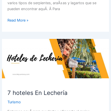
varios tipos de serpientes, araÃ±as y lagartos que se
pueden encontrar aquÃ­. Â Para
Read More »
7
hoteles
En
Lecherí­
a
7 hoteles En Lecherí­a
Turismo