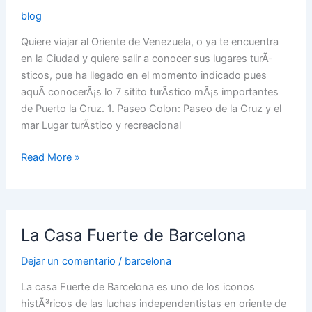
blog
Quiere viajar al Oriente de Venezuela, o ya te encuentra
en la Ciudad y quiere salir a conocer sus lugares turÃ­
sticos, pue ha llegado en el momento indicado pues
aquÃ­ conocerÃ¡s lo 7 sitito turÃ­stico mÃ¡s importantes
de Puerto la Cruz. 1. Paseo Colon: Paseo de la Cruz y el
mar Lugar turÃ­stico y recreacional
Read More »
La
La Casa Fuerte de Barcelona
Casa
Fuerte
Dejar un comentario
/
barcelona
de
Barcelona
La casa Fuerte de Barcelona es uno de los iconos
histÃ³ricos de las luchas independentistas en oriente de