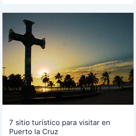
7
sitio
turístico
para
visitar
en
Puerto
la
Cruz
7 sitio turístico para visitar en
Puerto la Cruz