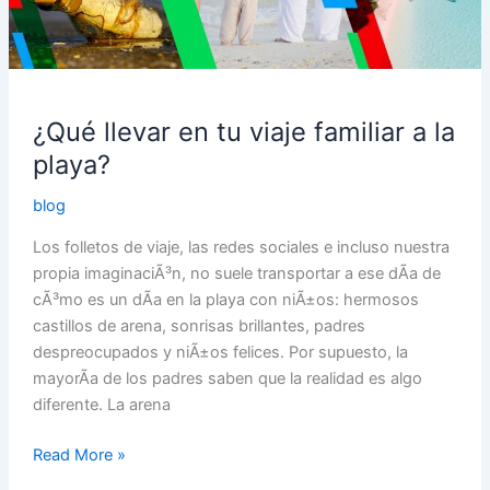
viaje
familiar
a
la
playa?
¿Qué llevar en tu viaje familiar a la
playa?
blog
Los folletos de viaje, las redes sociales e incluso nuestra
propia imaginaciÃ³n, no suele transportar a ese dÃ­a de
cÃ³mo es un dÃ­a en la playa con niÃ±os: hermosos
castillos de arena, sonrisas brillantes, padres
despreocupados y niÃ±os felices. Por supuesto, la
mayorÃ­a de los padres saben que la realidad es algo
diferente. La arena
Read More »