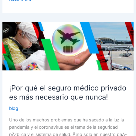
¡Por
qué
el
seguro
médico
privado
es
más
necesario
¡Por qué el seguro médico privado
que
es más necesario que nunca!
nunca!
blog
Uno de los muchos problemas que ha sacado a la luz la
pandemia y el coronavirus es el tema de la seguridad
pÃºblica y el sistema de salud, Â¡no solo en nuestro paÃ­