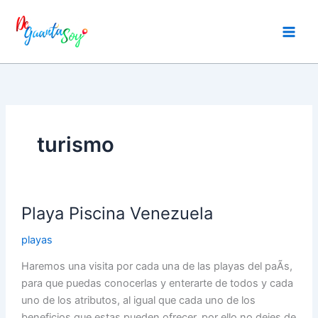
Ir
al
contenido
turismo
Playa
Playa Piscina Venezuela
Piscina
Venezuela
playas
Haremos una visita por cada una de las playas del paÃ­s,
para que puedas conocerlas y enterarte de todos y cada
uno de los atributos, al igual que cada uno de los
beneficios que estas pueden ofrecer, por ello no dejes de