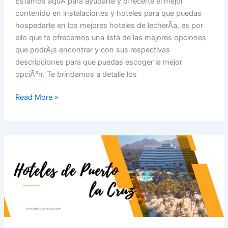
Estamos aquÃ­ para ayudarte y ofrecerte el mejor
contenido en instalaciones y hoteles para que puedas
hospedarte en los mejores hoteles de lecherÃ­a, es por
ello que te ofrecemos una lista de las mejores opciones
que podrÃ¡s encontrar y con sus respectivas
descripciones para que puedas escoger la mejor
opciÃ³n. Te brindamos a detalle los
Read More »
10
hoteles
más
importantes
de
Puerto
la
Cruz