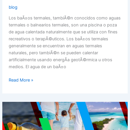
blog
Los baÃ±os termales, tambiÃ©n conocidos como aguas
termales o balnearios termales, son una piscina o poza
de agua calentada naturalmente que se utiliza con fines
recreativos o terapÃ©uticos. Los baÃ±os termales
generalmente se encuentran en aguas termales
naturales, pero tambiÃ©n se pueden calentar
artificialmente usando energÃ­a geotÃ©rmica u otros
medios. El agua de un baÃ±o
Read More »
¿Qué
llevar
en
tu