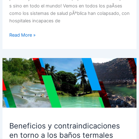
s sino en todo el mundo! Vemos en todos los paÃ­ses
como los sistemas de salud pÃºblica han colapsado, con
hospitales incapaces de
Read More »
Beneficios
y
contraindicaciones
en
torno
a
los
baños
termales
Beneficios y contraindicaciones
en torno a los baños termales