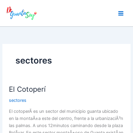
Ir
al
contenido
sectores
El
El Cotoperí
Cotoperí
sectores
El cotoperÃ­ es un sector del municipio guanta ubicado
en la montaÃ±a este del centro, frente a la urbanizaciÃ³n
las palmas. A unos 12minutos caminando desde la plaza
BolÃ­var. En este sector montaÃ±oso de Guanta existÃ­an