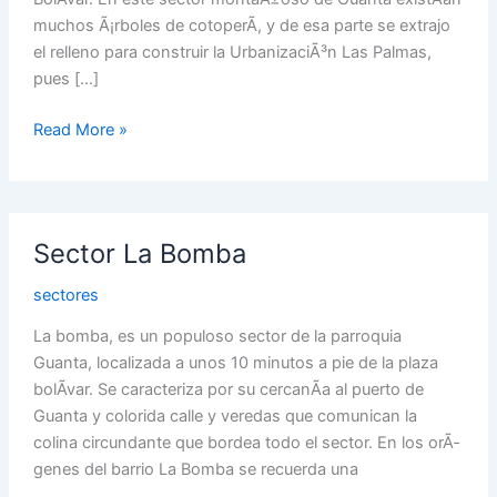
muchos Ã¡rboles de cotoperÃ­, y de esa parte se extrajo
el relleno para construir la UrbanizaciÃ³n Las Palmas,
pues […]
Read More »
Sector
Sector La Bomba
La
Bomba
sectores
La bomba, es un populoso sector de la parroquia
Guanta, localizada a unos 10 minutos a pie de la plaza
bolÃ­var. Se caracteriza por su cercanÃ­a al puerto de
Guanta y colorida calle y veredas que comunican la
colina circundante que bordea todo el sector. En los orÃ­
genes del barrio La Bomba se recuerda una