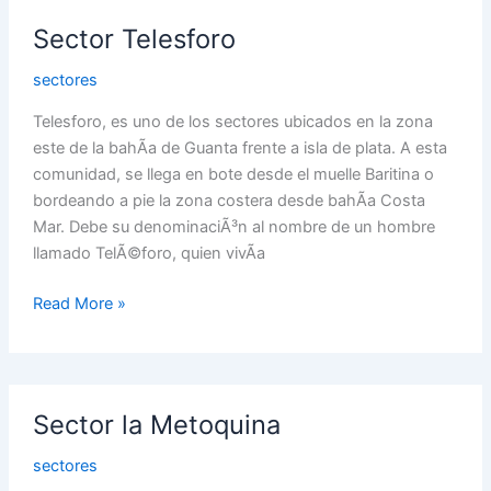
Sector
Sector Telesforo
Telesforo
sectores
Telesforo, es uno de los sectores ubicados en la zona
este de la bahÃ­a de Guanta frente a isla de plata. A esta
comunidad, se llega en bote desde el muelle Baritina o
bordeando a pie la zona costera desde bahÃ­a Costa
Mar. Debe su denominaciÃ³n al nombre de un hombre
llamado TelÃ©foro, quien vivÃ­a
Read More »
Sector
Sector la Metoquina
la
Metoquina
sectores