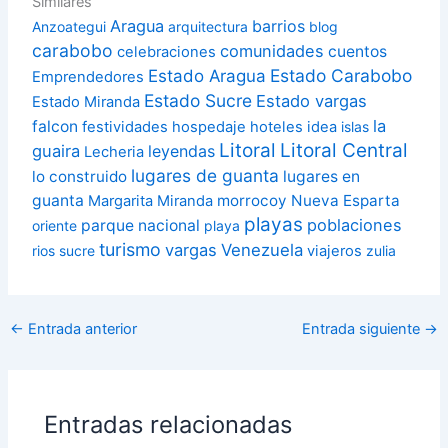
Similares
Aragua
barrios
Anzoategui
arquitectura
blog
carabobo
comunidades
cuentos
celebraciones
Estado Carabobo
Estado Aragua
Emprendedores
Estado Sucre
Estado vargas
Estado Miranda
la
falcon
festividades
hospedaje
hoteles
idea
islas
Litoral
Litoral Central
guaira
leyendas
Lecheria
lugares de guanta
lo construido
lugares en
guanta
morrocoy
Nueva Esparta
Margarita
Miranda
playas
poblaciones
parque nacional
oriente
playa
turismo
vargas
Venezuela
rios
sucre
viajeros
zulia
←
Entrada anterior
Entrada siguiente
→
Entradas relacionadas