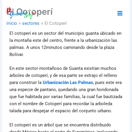
Ir
El Cotoperí
al
contenido
Inicio
sectores
El Cotoperí
El cotoperí es un sector del municipio guanta ubicado en
la montaña este del centro, frente a la urbanización las
palmas. A unos 12minutos caminando desde la plaza
Bolívar.
En este sector montañoso de Guanta existían muchos
árboles de cotoperí, y de esa parte se extrajo el relleno
para construir la
Urbanización Las Palmas
, pues este era
una especie de pantano, quedando una gran hondonada
que fue habitada por varias familias, la cual fue bautizada
con el nombre de Cotoperí para recordar la arboleda
talada para despejar el espacio del conjunto urbano.
El cotoperí es un árbol que se encuentra distribuido
desde México hasta el norte de Suramérica, incluyendo